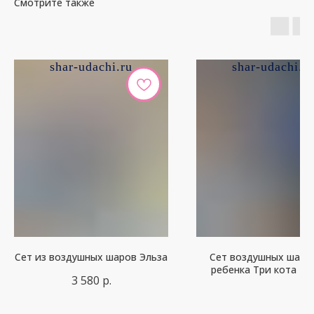
Смотрите также
shar-udachi.ru
shar-udachi.r
Сет из воздушных шаров Эльза
Сет воздушных шаро
ребенка Три кота К
3 580
р.