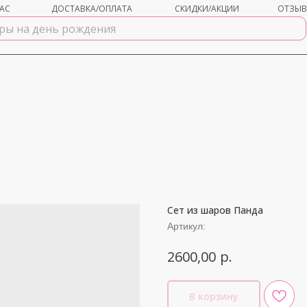
АС
ДОСТАВКА/ОПЛАТА
СКИДКИ/АКЦИИ
ОТЗЫ
Сет из шаров Панда
shar-udachi.ru
Артикул:
р.
2600,00
В корзину