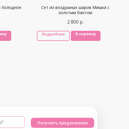
в Холодное
Сет из воздушных шаров Мишка с
золотым бантом
2 800
р.
ину
В корзину
Подробнее
ы?
Получить предложение