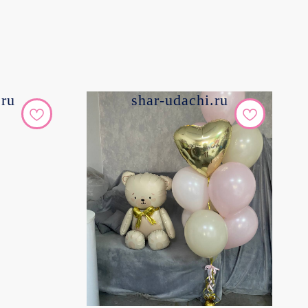
.ru
shar-udachi.ru