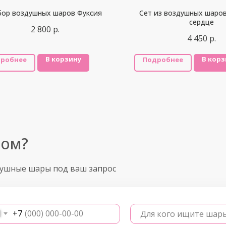
бор воздушных шаров Фуксия
Сет из воздушных шаро
сердце
2 800
р.
4 450
р.
В корзину
В корз
робнее
Подробнее
ром?
душные шары под ваш запрос
+7
Для кого ищите шар