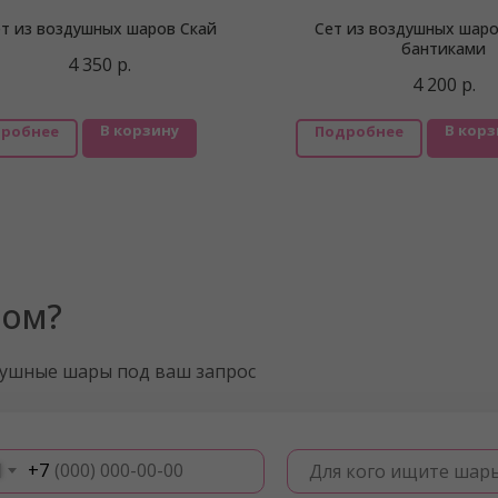
т из воздушных шаров Скай
Сет из воздушных шаро
бантиками
4 350
р.
4 200
р.
В корзину
В корз
робнее
Подробнее
ром?
душные шары под ваш запрос
+7
Для кого ищите шар