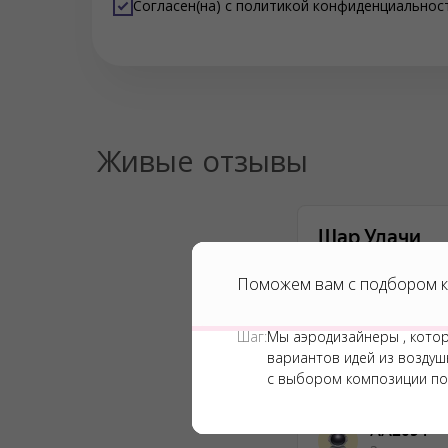
Согласен(на) с
политикой конфиденциальнос
Живые отзывы
Поможем вам с подбором к
Шаг:
Мы аэродизайнеры , кото
вариантов идей из возду
с выбором композиции по