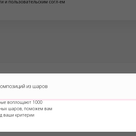
ти
и
пользовательским согл-ем
омпозиций из шаров
рые воплощают 1000
шных шаров, поможем вам
д ваши критерии