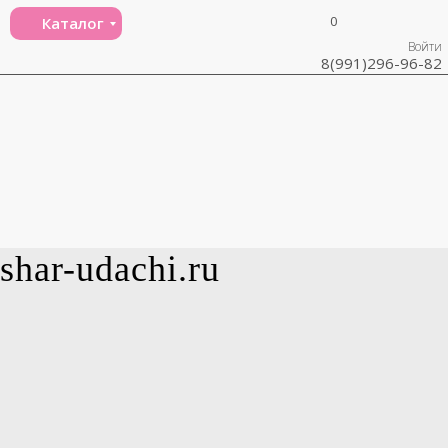
0
Каталог
Войти
8(991)296-96-82
shar-udachi.ru