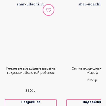
shar-udachi.ru
shar-udachi.r
Гелиевые воздушные шары на
Сет из воздушных ш
годовасие Золотой ребенок.
Жираф
2 350
р.
3 800
р.
Подробнее
Подробнее