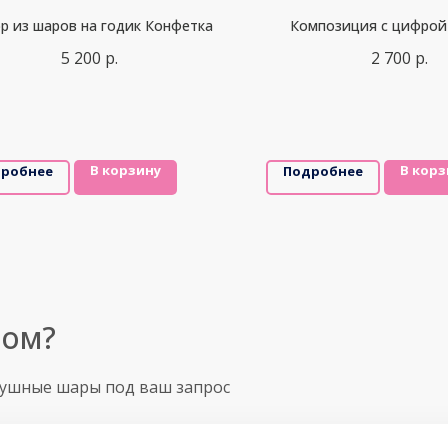
р из шаров на годик Конфетка
Композиция с цифрой
5 200
р.
2 700
р.
В корзину
В корз
робнее
Подробнее
ром?
душные шары под ваш запрос