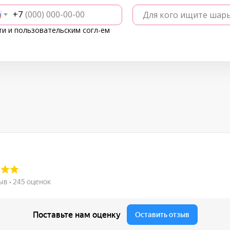
+7
Для кого ищите шар
ти
и
пользовательским согл-ем