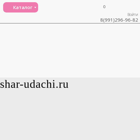
0
Каталог
Войти
8(991)296-96-82
shar-udachi.ru