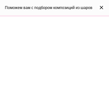
0
Каталог
Поможем вам с подбором композиций из шаров
Войти
8(991)296-96-82
shar-udachi.ru