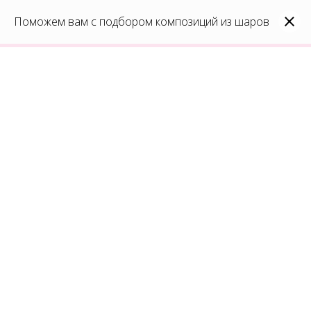
0
Каталог
Поможем вам с подбором композиций из шаров
Войти
8(991)296-96-82
shar-udachi.ru