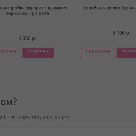
ая коробка сюрприз с шариком
Коробка сюрприз Щеняч
Коржиком. Три Кота
6 100
р.
4 350
р.
В корзину
В корз
робнее
Подробнее
ром?
душные шары под ваш запрос