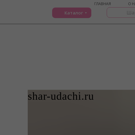
ГЛАВНАЯ
О Н
Каталог
shar-udachi.ru