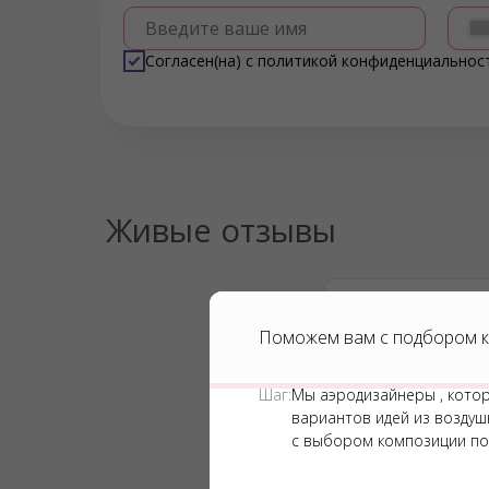
Введите ваше имя
Согласен(на) с
политикой конфиденциальнос
Живые отзывы
Поможем вам с подбором к
Шаг:
Мы аэродизайнеры , кото
вариантов идей из возду
с выбором композиции по