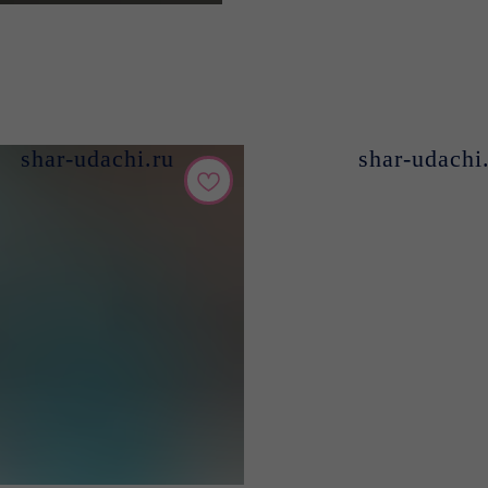
shar-udachi.ru
shar-udachi