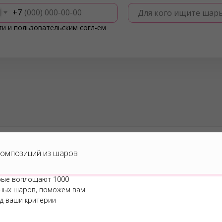
+7
Для кого ищите шар
ти
и
пользовательским согл-ем
омпозиций из шаров
рые воплощают 1000
шных шаров, поможем вам
д ваши критерии