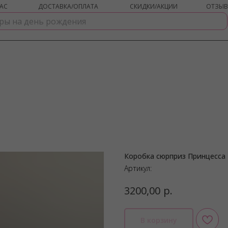
АС
ДОСТАВКА/ОПЛАТА
СКИДКИ/АКЦИИ
ОТЗЫ
Коробка сюрприз Принцесса
shar-udachi.ru
Артикул:
р.
3200,00
В корзину