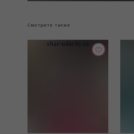
Смотрите также
shar-udachi.ru