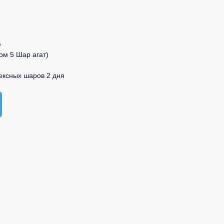
ю
ом 5 Шар агат)
ексных шаров 2 дня