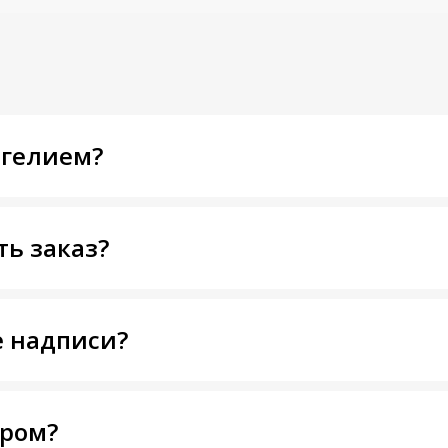
 гелием?
ть заказ?
 надписи?
тром?