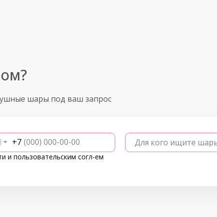
ром?
душные шары под ваш запрос
+7
Для кого ищите шар
ти
и
пользовательским согл-ем