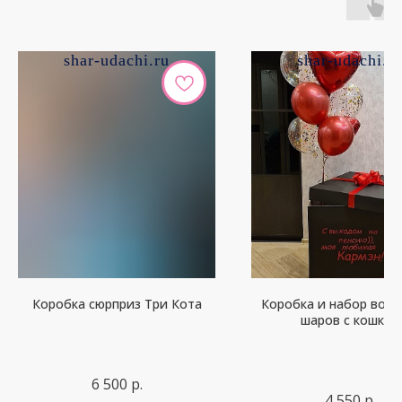
shar-udachi.ru
shar-udachi.r
Коробка сюрприз Три Кота
Коробка и набор воз
шаров с кошкой
6 500
р.
4 550
р.