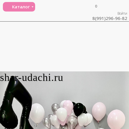
0
Каталог
Войти
8(991)296-96-82
shar-udachi.ru