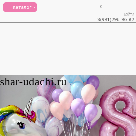
0
Каталог
Войти
8(991)296-96-82
shar-udachi.ru