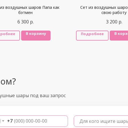
 из воздушных шаров Папа как
Сет из воздушных шаро
бэтмен
свою работу
6 300
р.
3 200
р.
В корзину
В корз
робнее
Подробнее
ром?
душные шары под ваш запрос
+7
Для кого ищите шар