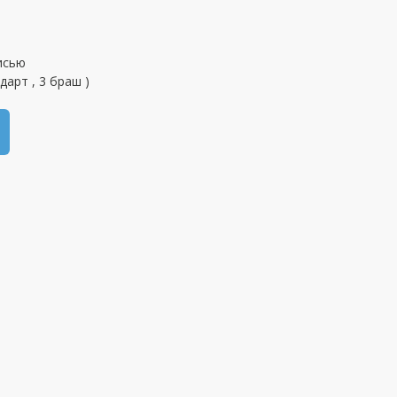
исью
дарт , 3 браш )