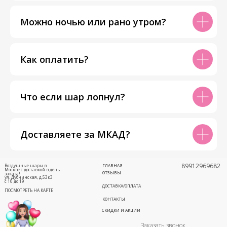
Можно ночью или рано утром?
Как оплатить?
Что если шар лопнул?
Доставляете за МКАД?
89912969682
Воздушные шары в
ГЛАВНАЯ
Москве с доставкой в день
ОТЗЫВЫ
заказа!
ул. Дубнинская, д.53к3
с 10 до 19
ДОСТАВКА/ОПЛАТА
ПОСМОТРЕТЬ НА КАРТЕ
КОНТАКТЫ
СКИДКИ И АКЦИИ
Заказать звонок