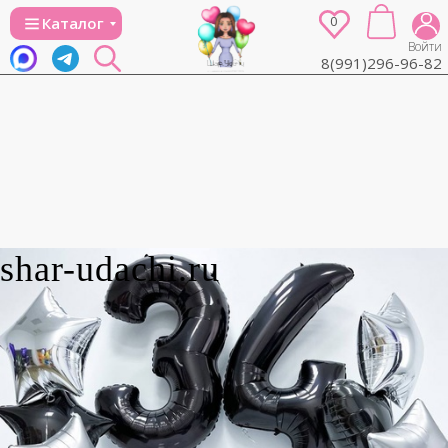
0
Каталог
Войти
8(991)296-96-82
shar-udachi.ru