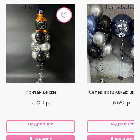
shar-udachi.ru
shar-udachi.r
Фонтан Виски
Сет из воздушных шар
2 400
р.
6 650
р.
Подробнее
Подробнее
В корзину
В корзину