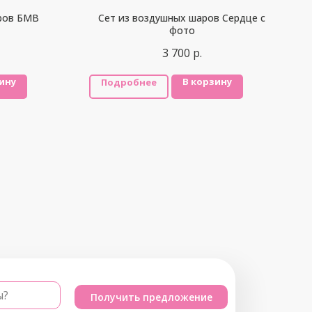
ров БМВ
Сет из воздушных шаров Сердце с
фото
3 700
р.
ину
В корзину
Подробнее
ы?
Получить предложение