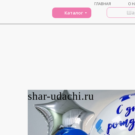
ГЛАВНАЯ
О Н
Каталог
shar-udachi.ru