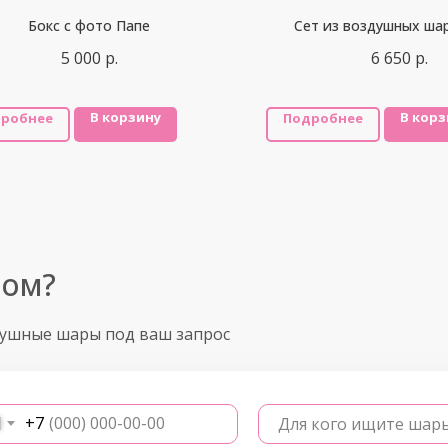
Бокс с фото Папе
Сет из воздушных ша
5 000
р.
6 650
р.
В корзину
В корз
робнее
Подробнее
ром?
душные шары под ваш запрос
+7
Для кого ищите шар