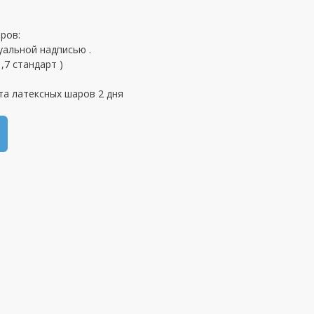
ров:
уальной надписью .
,7 стандарт )
та латексных шаров 2 дня