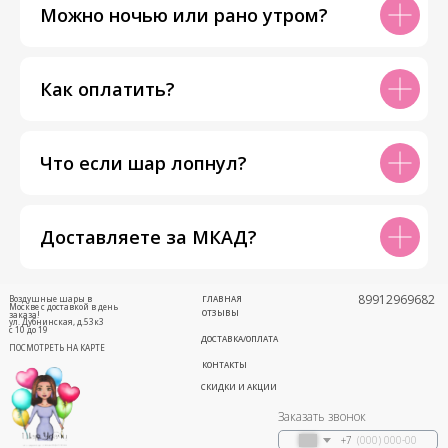
Можно ночью или рано утром?
Как оплатить?
Что если шар лопнул?
Доставляете за МКАД?
89912969682
Воздушные шары в
ГЛАВНАЯ
Москве с доставкой в день
ОТЗЫВЫ
заказа!
ул. Дубнинская, д.53к3
с 10 до 19
ДОСТАВКА/ОПЛАТА
ПОСМОТРЕТЬ НА КАРТЕ
КОНТАКТЫ
СКИДКИ И АКЦИИ
Заказать звонок
+7