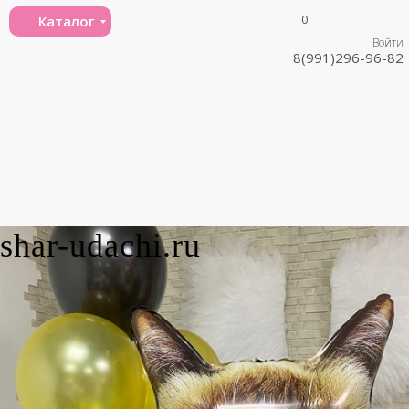
0
Каталог
Войти
8(991)296-96-82
shar-udachi.ru