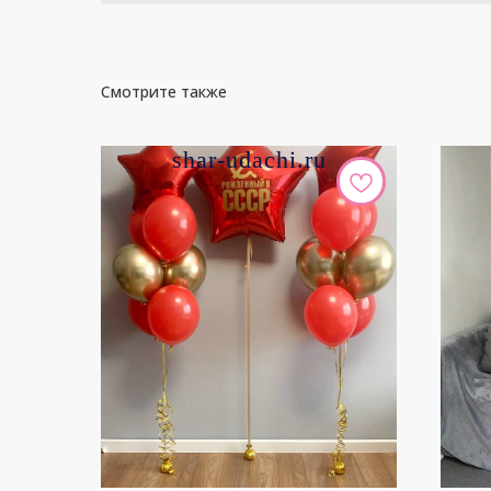
Смотрите также
shar-udachi.ru