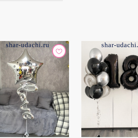
shar-udachi.ru
shar-udachi