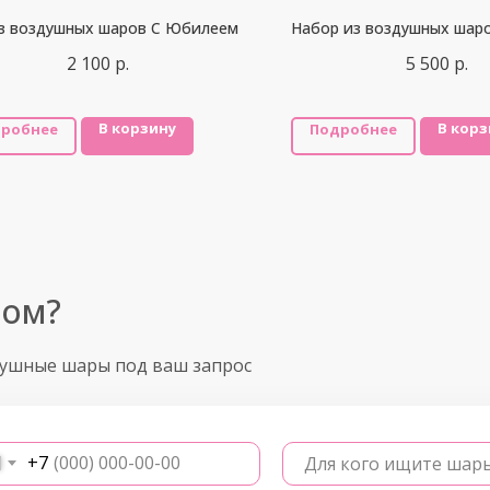
из воздушных шаров С Юбилеем
Набор из воздушных шар
2 100
р.
5 500
р.
В корзину
В корз
робнее
Подробнее
ром?
душные шары под ваш запрос
+7
Для кого ищите шар