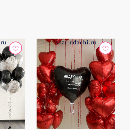
.ru
shar-udachi.ru