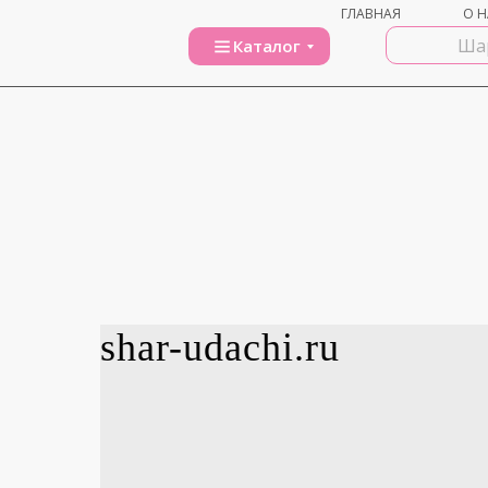
ГЛАВНАЯ
О Н
Каталог
shar-udachi.ru