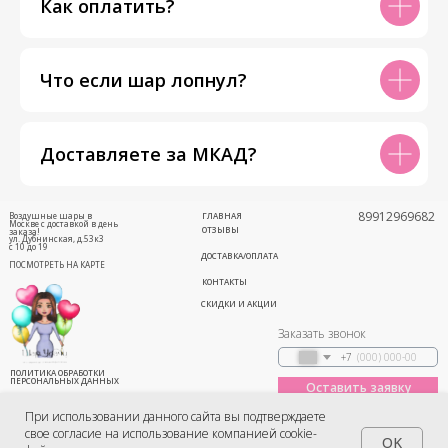
Как оплатить?
Что если шар лопнул?
Доставляете за МКАД?
89912969682
Воздушные шары в
ГЛАВНАЯ
Москве с доставкой в день
ОТЗЫВЫ
заказа!
ул. Дубнинская, д.53к3
с 10 до 19
ДОСТАВКА/ОПЛАТА
ПОСМОТРЕТЬ НА КАРТЕ
КОНТАКТЫ
СКИДКИ И АКЦИИ
Заказать звонок
+7
ПОЛИТИКА ОБРАБОТКИ
ПЕРСОНАЛЬНЫХ ДАННЫХ
Оставить заявку
Соглашение
(Публичная оферта)
При использовании данного сайта вы подтверждаете
свое согласие на использование компанией cookie-
OK