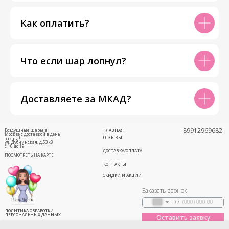
Как оплатить?
Что если шар лопнул?
Доставляете за МКАД?
89912969682
Воздушные шары в
ГЛАВНАЯ
Москве с доставкой в день
ОТЗЫВЫ
заказа!
ул. Дубнинская, д.53к3
с 10 до 19
ДОСТАВКА/ОПЛАТА
ПОСМОТРЕТЬ НА КАРТЕ
КОНТАКТЫ
СКИДКИ И АКЦИИ
Заказать звонок
+7
ПОЛИТИКА ОБРАБОТКИ
ПЕРСОНАЛЬНЫХ ДАННЫХ
Оставить заявку
Соглашение
(Публичная оферта)