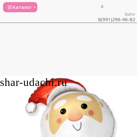
0
Каталог
Войти
8(991)296-96-82
shar-udachi.ru