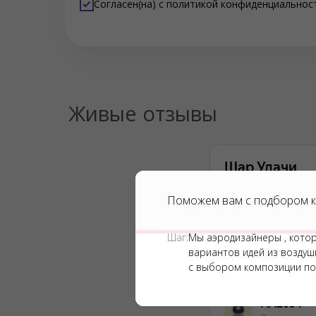
Согласен(на) с
политикой конфиденциальнос
Живые отзывы
Поможем вам с подбором к
Шаг:
Мы аэродизайнеры , кото
вариантов идей из возду
с выбором композиции по