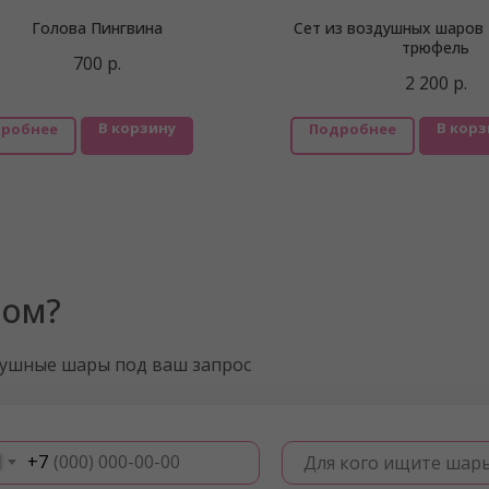
Голова Пингвина
Сет из воздушных шаров
трюфель
700
р.
2 200
р.
В корзину
В корз
робнее
Подробнее
ром?
душные шары под ваш запрос
+7
Для кого ищите шар