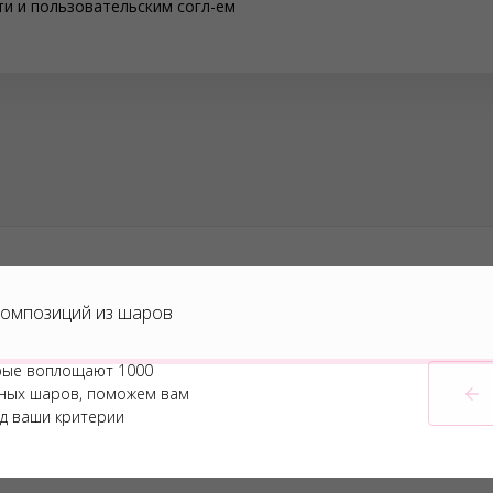
ти
и
пользовательским согл-ем
омпозиций из шаров
рые воплощают 1000
шных шаров, поможем вам
д ваши критерии