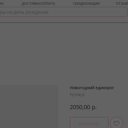
АС
ДОСТАВКА/ОПЛАТА
СКИДКИ/АКЦИИ
ОТЗЫ
Новогодний единорог
shar-udachi.ru
Артикул:
р.
2050,00
В корзину