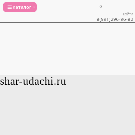
0
Каталог
Войти
8(991)296-96-82
shar-udachi.ru