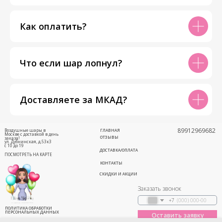
Как оплатить?
Что если шар лопнул?
Доставляете за МКАД?
89912969682
Воздушные шары в
ГЛАВНАЯ
Москве с доставкой в день
ОТЗЫВЫ
заказа!
ул. Дубнинская, д.53к3
с 10 до 19
ДОСТАВКА/ОПЛАТА
ПОСМОТРЕТЬ НА КАРТЕ
КОНТАКТЫ
СКИДКИ И АКЦИИ
Заказать звонок
+7
ПОЛИТИКА ОБРАБОТКИ
ПЕРСОНАЛЬНЫХ ДАННЫХ
Оставить заявку
Соглашение