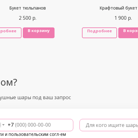
Букет тюльпанов
Крафтовый букет
2 500
р.
1 900
р.
В корзину
В корз
робнее
Подробнее
ром?
душные шары под ваш запрос
+7
Для кого ищите шар
ти
и
пользовательским согл-ем