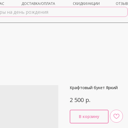
АС
ДОСТАВКА/ОПЛАТА
СКИДКИ/АКЦИИ
ОТЗЫ
Крафтовый букет Яркий
shar-udachi.ru
р.
2 500
В корзину