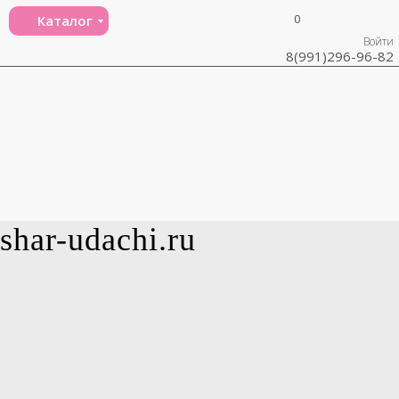
0
Каталог
Войти
8(991)296-96-82
shar-udachi.ru