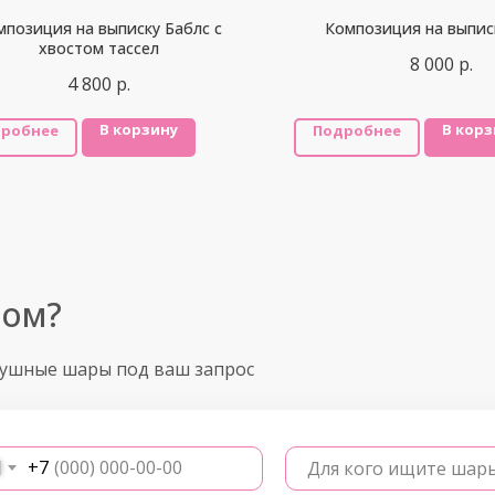
мпозиция на выписку Баблс с
Композиция на выпис
хвостом тассел
8 000
р.
4 800
р.
В корзину
В корз
робнее
Подробнее
ром?
душные шары под ваш запрос
+7
Для кого ищите шар