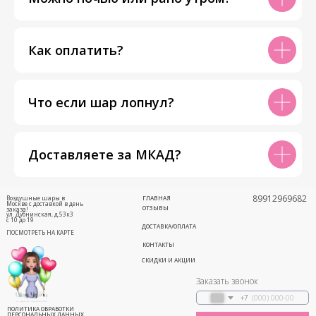
Как оплатить?
Что если шар лопнул?
Доставляете за МКАД?
89912969682
Воздушные шары в
ГЛАВНАЯ
Москве с доставкой в день
ОТЗЫВЫ
заказа!
ул. Дубнинская, д.53к3
с 10 до 19
ДОСТАВКА/ОПЛАТА
ПОСМОТРЕТЬ НА КАРТЕ
КОНТАКТЫ
СКИДКИ И АКЦИИ
Заказать звонок
+7
ПОЛИТИКА ОБРАБОТКИ
ПЕРСОНАЛЬНЫХ ДАННЫХ