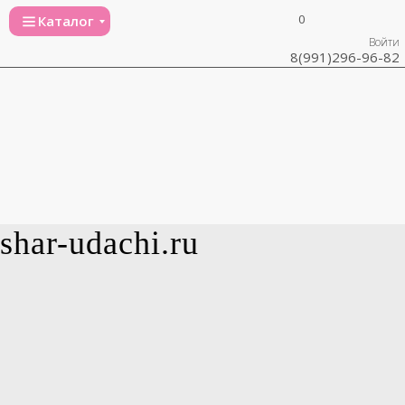
0
Каталог
Войти
8(991)296-96-82
shar-udachi.ru