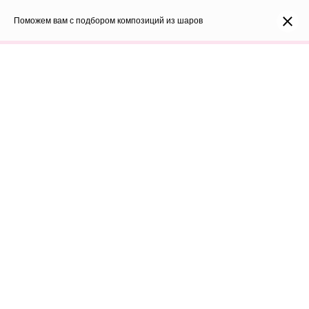
0
Каталог
Поможем вам с подбором композиций из шаров
Войти
8(991)296-96-82
shar-udachi.ru