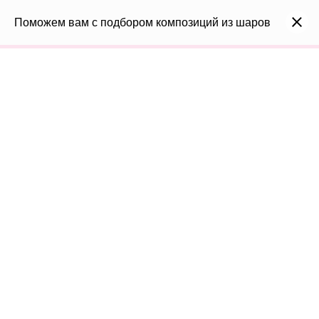
0
Каталог
Поможем вам с подбором композиций из шаров
Войти
8(991)296-96-82
shar-udachi.ru