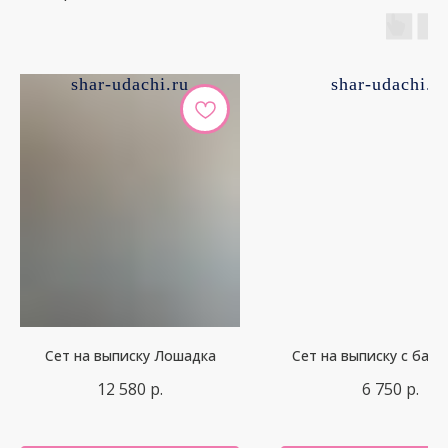
shar-udachi.ru
shar-udachi.r
Сет на выписку Лошадка
Сет на выписку с бан
12 580
р.
6 750
р.