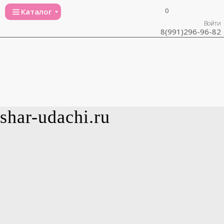
0
Каталог
Войти
8(991)296-96-82
shar-udachi.ru