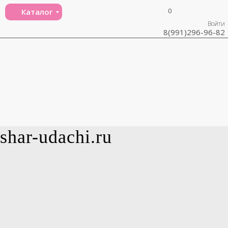
0
Каталог
Поможем вам с подбором композиций из шаров
Войти
8(991)296-96-82
shar-udachi.ru