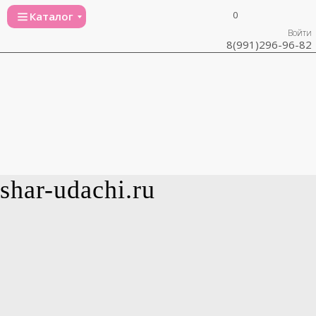
0
Каталог
Войти
8(991)296-96-82
shar-udachi.ru