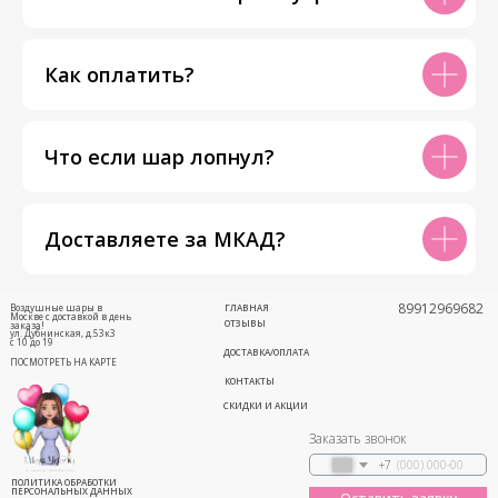
Как оплатить?
Что если шар лопнул?
Доставляете за МКАД?
89912969682
Воздушные шары в
ГЛАВНАЯ
Москве с доставкой в день
ОТЗЫВЫ
заказа!
ул. Дубнинская, д.53к3
с 10 до 19
ДОСТАВКА/ОПЛАТА
ПОСМОТРЕТЬ НА КАРТЕ
КОНТАКТЫ
СКИДКИ И АКЦИИ
Заказать звонок
+7
ПОЛИТИКА ОБРАБОТКИ
ПЕРСОНАЛЬНЫХ ДАННЫХ