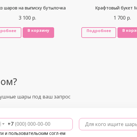
из шаров на выписку бутылочка
Крафтовый букет 
3 100
р.
1 700
р.
В корзину
В корз
робнее
Подробнее
ром?
душные шары под ваш запрос
+7
Для кого ищите шар
ти
и
пользовательским согл-ем