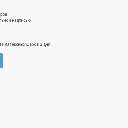
ров:
льной надписью.
та латексных шаров 2 дня