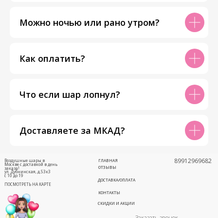
Можно ночью или рано утром?
Как оплатить?
Что если шар лопнул?
Доставляете за МКАД?
89912969682
Воздушные шары в
ГЛАВНАЯ
Москве с доставкой в день
ОТЗЫВЫ
заказа!
ул. Дубнинская, д.53к3
с 10 до 19
ДОСТАВКА/ОПЛАТА
ПОСМОТРЕТЬ НА КАРТЕ
КОНТАКТЫ
СКИДКИ И АКЦИИ
Заказать звонок