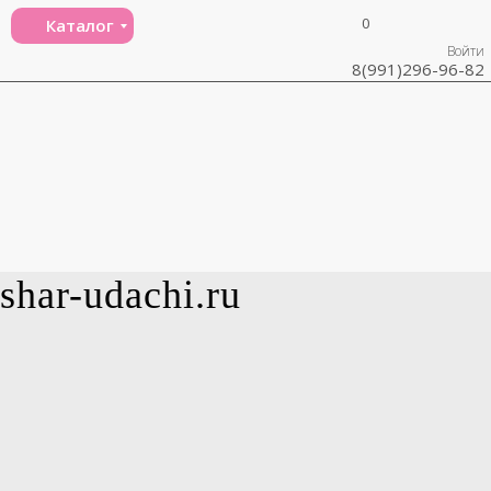
0
Каталог
Войти
8(991)296-96-82
shar-udachi.ru