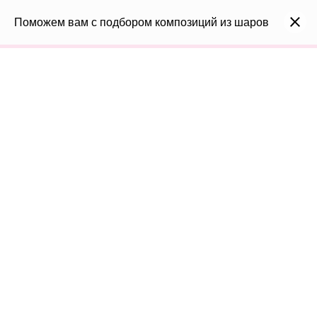
0
Каталог
Поможем вам с подбором композиций из шаров
Войти
8(991)296-96-82
shar-udachi.ru