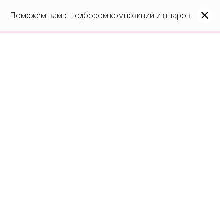
0
Каталог
Поможем вам с подбором композиций из шаров
Войти
8(991)296-96-82
shar-udachi.ru