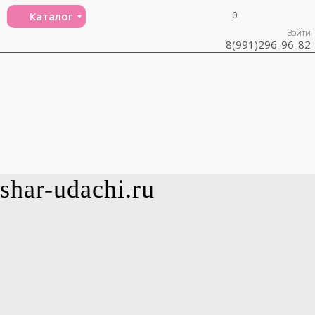
0
Каталог
Войти
8(991)296-96-82
shar-udachi.ru