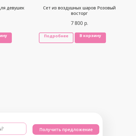
ля девушек
Сет из воздушных шаров Розовый
восторг
7 800
р.
ину
В корзину
Подробнее
ы?
Получить предложение