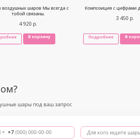
з воздушных шаров Мы всегда с
Композиция с цифрами д
тобой связаны.
3 450
р.
4 920
р.
В корзину
В корз
робнее
Подробнее
ром?
душные шары под ваш запрос
+7
Для кого ищите шар