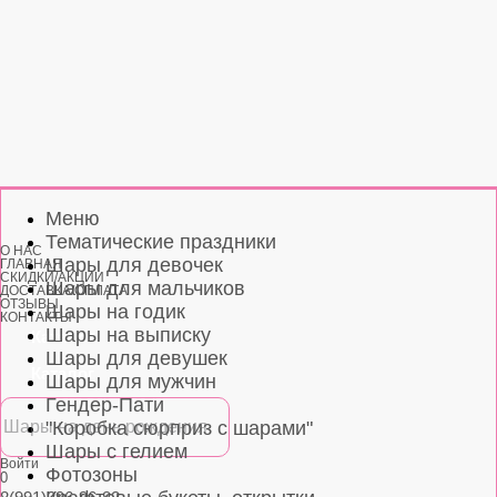
Меню
Тематические праздники
О НАС
Шары для девочек
ГЛАВНАЯ
СКИДКИ/АКЦИИ
Шары для мальчиков
ДОСТАВКА/ОПЛАТА
ОТЗЫВЫ
Шары на годик
КОНТАКТЫ
Шары на выписку
Каталог
Шары для девушек
Каталог
Шары для мужчин
Гендер-Пати
"Коробка сюрприз с шарами"
Шары с гелием
Войти
Фотозоны
0