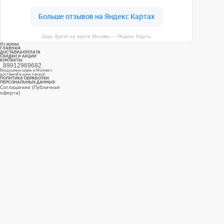
ул. Дубнинская, д.53к3 с 10
до 19
ПОСМОТРЕТЬ НА КАРТЕ
Шар Удачи на карте Москвы — Яндекс Карты
ОТЗЫВЫ
ГЛАВНАЯ
ДОСТАВКА/ОПЛАТА
СКИДКИ И АКЦИИ
КОНТАКТЫ
89912969682
Воздушные шары в Москве с
доставкой в день заказа!
ПОЛИТИКА ОБРАБОТКИ
ПЕРСОНАЛЬНЫХ ДАННЫХ
Соглашение (Публичная
оферта)