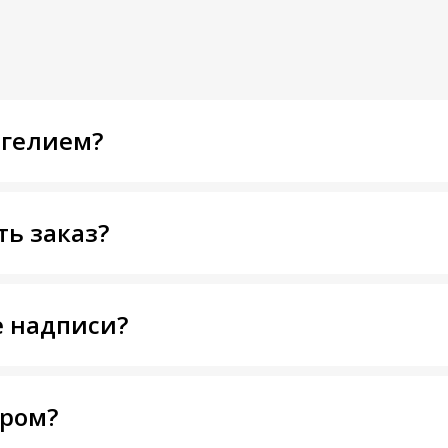
 гелием?
ть заказ?
 надписи?
тром?