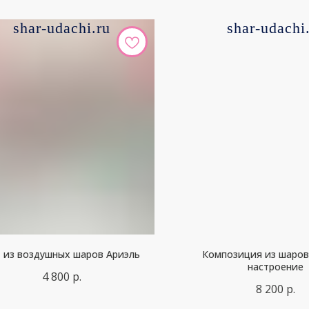
shar-udachi.ru
shar-udachi
 из воздушных шаров Ариэль
Композиция из шаро
настроение
4 800
р.
8 200
р.