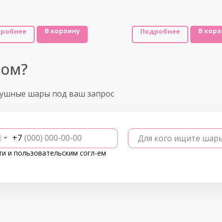
В корзину
В корз
робнее
Подробнее
ром?
душные шары под ваш запрос
+7
Для кого ищите шар
ти
и
пользовательским согл-ем