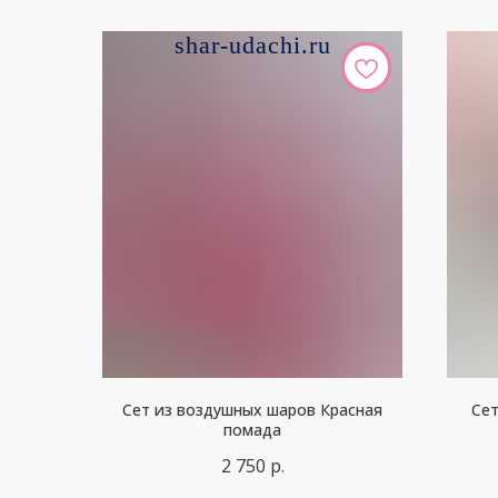
shar-udachi.ru
Сет из воздушных шаров Красная
Сет
помада
2 750
р.