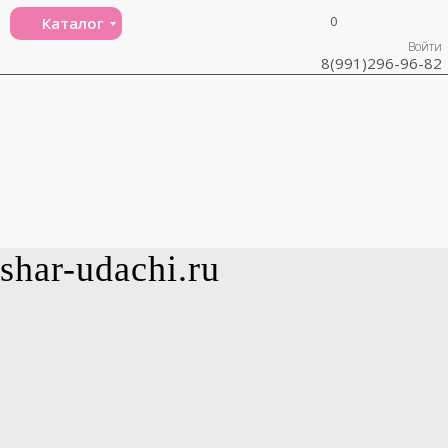
0
Каталог
Войти
8(991)296-96-82
shar-udachi.ru