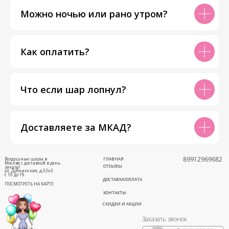
Можно ночью или рано утром?
Как оплатить?
Что если шар лопнул?
Доставляете за МКАД?
89912969682
Воздушные шары в
ГЛАВНАЯ
Москве с доставкой в день
ОТЗЫВЫ
заказа!
ул. Дубнинская, д.53к3
с 10 до 19
ДОСТАВКА/ОПЛАТА
ПОСМОТРЕТЬ НА КАРТЕ
КОНТАКТЫ
СКИДКИ И АКЦИИ
Заказать звонок