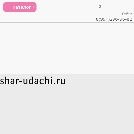
0
Каталог
Войти
8(991)296-96-82
shar-udachi.ru