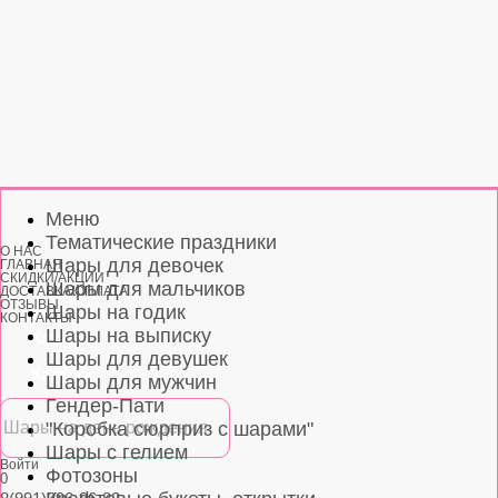
Меню
Тематические праздники
О НАС
Шары для девочек
ГЛАВНАЯ
СКИДКИ/АКЦИИ
Шары для мальчиков
ДОСТАВКА/ОПЛАТА
ОТЗЫВЫ
Шары на годик
КОНТАКТЫ
Шары на выписку
Каталог
Шары для девушек
Каталог
Шары для мужчин
Гендер-Пати
"Коробка сюрприз с шарами"
Шары с гелием
Войти
Фотозоны
0