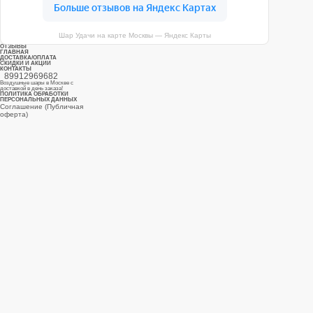
ул. Дубнинская, д.53к3 с 10
до 19
ПОСМОТРЕТЬ НА КАРТЕ
Шар Удачи на карте Москвы — Яндекс Карты
ОТЗЫВЫ
ГЛАВНАЯ
ДОСТАВКА/ОПЛАТА
СКИДКИ И АКЦИИ
КОНТАКТЫ
89912969682
Воздушные шары в Москве с
доставкой в день заказа!
ПОЛИТИКА ОБРАБОТКИ
ПЕРСОНАЛЬНЫХ ДАННЫХ
Соглашение (Публичная
оферта)