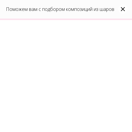
0
Каталог
Поможем вам с подбором композиций из шаров
Войти
8(991)296-96-82